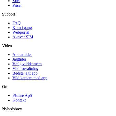
SIM
Priser
Support
FAQ
Kom i gang
Webportal
Aktivér SIM
Viden
Alle artikler
Jagttider
Vælg vildtkamera
Vildtforvaltning
Bedste jagt app
Vildtkamera med app
Om
Plature ApS
Kontakt
Nyhedsbrev