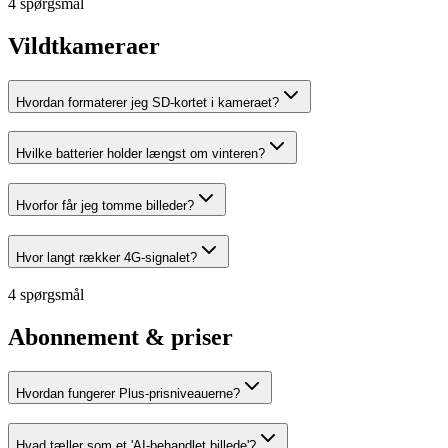
4 spørgsmål
Vildtkameraer
Hvordan formaterer jeg SD-kortet i kameraet?
Hvilke batterier holder længst om vinteren?
Hvorfor får jeg tomme billeder?
Hvor langt rækker 4G-signalet?
4 spørgsmål
Abonnement & priser
Hvordan fungerer Plus-prisniveauerne?
Hvad tæller som et 'AI-behandlet billede'?