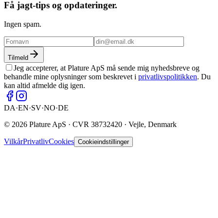
Få jagt-tips og opdateringer.
Ingen spam.
Tilmeld
Jeg accepterer, at Plature ApS må sende mig nyhedsbreve og
behandle mine oplysninger som beskrevet i
privatlivspolitikken
. Du
kan altid afmelde dig igen.
DA
·
EN
·
SV
·
NO
·
DE
©
2026
Plature ApS · CVR 38732420 · Vejle, Denmark
Vilkår
Privatliv
Cookies
Cookieindstillinger