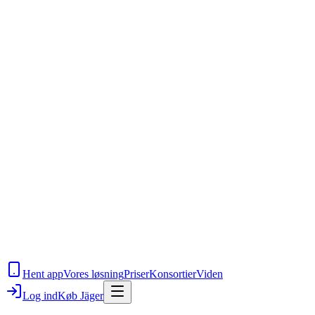
Hent app
Vores løsning
Priser
Konsortier
Viden
Log ind
Køb Jäger